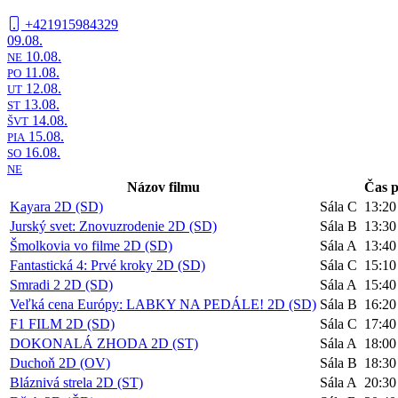
+421915984329
09.08.
10.08.
NE
11.08.
PO
12.08.
UT
13.08.
ST
14.08.
ŠVT
15.08.
PIA
16.08.
SO
NE
Názov filmu
Čas p
Kayara 2D (SD)
Sála C
13:20
Jurský svet: Znovuzrodenie 2D (SD)
Sála B
13:30
Šmolkovia vo filme 2D (SD)
Sála A
13:40
Fantastická 4: Prvé kroky 2D (SD)
Sála C
15:10
Smradi 2 2D (SD)
Sála A
15:40
Veľká cena Európy: LABKY NA PEDÁLE! 2D (SD)
Sála B
16:20
F1 FILM 2D (SD)
Sála C
17:40
DOKONALÁ ZHODA 2D (ST)
Sála A
18:00
Duchoň 2D (OV)
Sála B
18:30
Bláznivá strela 2D (ST)
Sála A
20:30