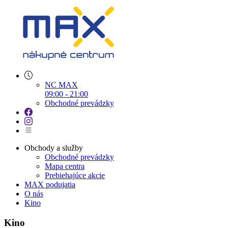
NC MAX
09:00 - 21:00
Obchodné prevádzky
Obchody a služby
Obchodné prevádzky
Mapa centra
Prebiehajúce akcie
MAX podujatia
O nás
Kino
Kino