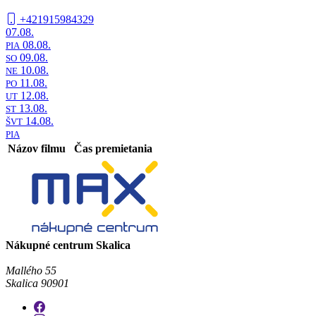
+421915984329
07.08.
08.08.
PIA
09.08.
SO
10.08.
NE
11.08.
PO
12.08.
UT
13.08.
ST
14.08.
ŠVT
PIA
Názov filmu
Čas premietania
Nákupné centrum Skalica
Mallého 55
Skalica 90901